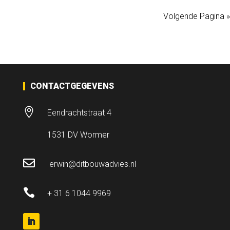
Volgende Pagina »
CONTACTGEGEVENS

Eendrachtstraat 4
1531 DV Wormer

erwin@ditbouwadvies.nl

+ 31 6 1044 9969