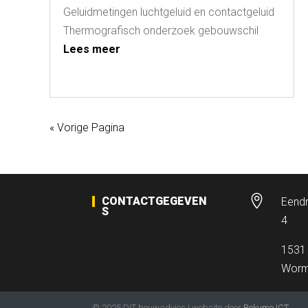
Geluidmetingen luchtgeluid en contactgeluid
Thermografisch onderzoek gebouwschil
Lees meer
« Vorige Pagina

CONTACTGEGEVEN
Eendr
S
4
1531
Worm
© 2025 DIT bouwadvies | website door
Bokumo ICT