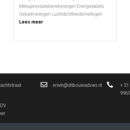
Milieuprestatieberekeningen Energielabels
Geluidmetingen Luchtdichtheidsmetingen
Lees meer


achtstraat
erwin@ditbouwadvies.nl
+ 31
996
 DV
er