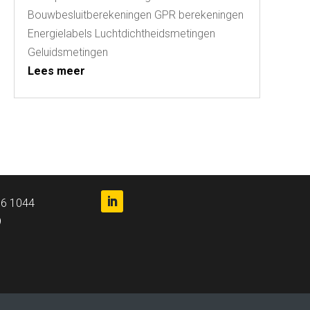
Bouwbesluitberekeningen GPR berekeningen
Energielabels Luchtdichtheidsmetingen
Geluidsmetingen
Lees meer
 6 1044
9