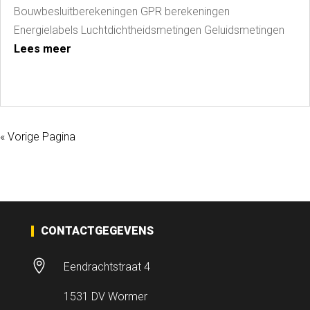
Bouwbesluitberekeningen GPR berekeningen
Energielabels Luchtdichtheidsmetingen Geluidsmetingen
Lees meer
« Vorige Pagina
CONTACTGEGEVENS

Eendrachtstraat 4
1531 DV Wormer