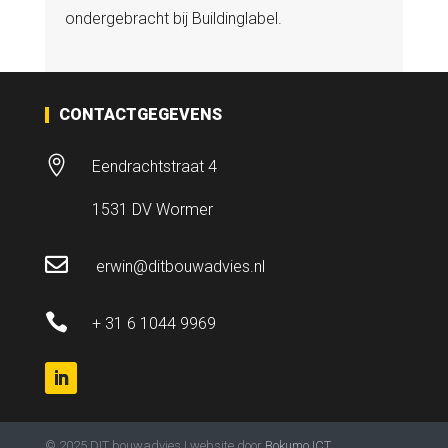
ondergebracht bij Buildinglabel.
CONTACTGEGEVENS

Eendrachtstraat 4
1531 DV Wormer

erwin@ditbouwadvies.nl

+ 31 6 1044 9969
© 2025 DIT bouwadvies | website door
Bokumo ICT