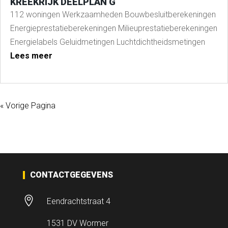
KREEKRIJK DEELPLAN G
112 woningen Werkzaamheden Bouwbesluitberekeningen
Energieprestatieberekeningen Milieuprestatieberekeningen
Energielabels Geluidmetingen Luchtdichtheidsmetingen
Lees meer
« Vorige Pagina
CONTACTGEGEVENS

Eendrachtstraat 4
1531 DV Wormer